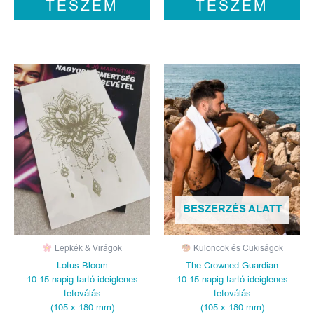
TESZEM
TESZEM
BESZERZÉS ALATT
Lepkék & Virágok
Különcök és Cukiságok
Lotus Bloom
The Crowned Guardian
10-15 napig tartó ideiglenes
10-15 napig tartó ideiglenes
tetoválás
tetoválás
(105 x 180 mm)
(105 x 180 mm)