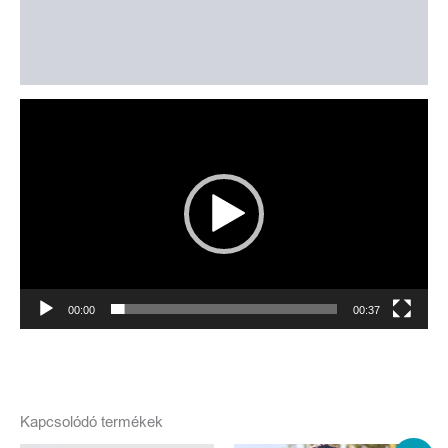
További információk
Vélemények (0)
Videólejátszó
00:00
00:37
Kapcsolódó termékek