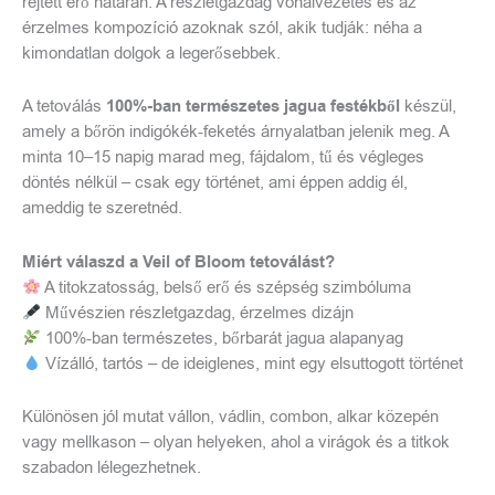
rejtett erő határán. A részletgazdag vonalvezetés és az
érzelmes kompozíció azoknak szól, akik tudják: néha a
kimondatlan dolgok a legerősebbek.
A tetoválás
100%-ban természetes jagua festékből
készül,
amely a bőrön indigókék-feketés árnyalatban jelenik meg. A
minta 10–15 napig marad meg, fájdalom, tű és végleges
döntés nélkül – csak egy történet, ami éppen addig él,
ameddig te szeretnéd.
Miért válaszd a Veil of Bloom tetoválást?
A titokzatosság, belső erő és szépség szimbóluma
Művészien részletgazdag, érzelmes dizájn
100%-ban természetes, bőrbarát jagua alapanyag
Vízálló, tartós – de ideiglenes, mint egy elsuttogott történet
Különösen jól mutat vállon, vádlin, combon, alkar közepén
vagy mellkason – olyan helyeken, ahol a virágok és a titkok
szabadon lélegezhetnek.