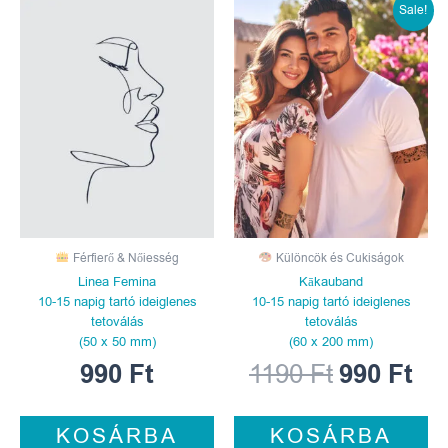
Original
Cur
Sale!
price
pri
was:
is:
1190 Ft.
990
Férfierő & Nőiesség
Különcök és Cukiságok
Linea Femina
Kākauband
10-15 napig tartó ideiglenes
10-15 napig tartó ideiglenes
tetoválás
tetoválás
(50 x 50 mm)
(60 x 200 mm)
990
Ft
1190
Ft
990
Ft
KOSÁRBA
KOSÁRBA