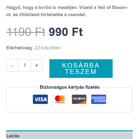
Hagyd, hogy a bőröd is meséljen. Viseld a Veil of Bloom-
ot, és öltöztesd történetbe a csendet.
1190
Ft
990
Ft
Elérhetőség:
22 készleten
KOSÁRBA
-
+
TESZEM
Biztonságos kártyás fizetés
Leírás