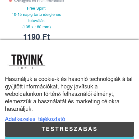
Szívügyek és Érzelemvonalak
Free Spirit
10-15 napig tartó ideiglenes
tetoválás
(105 x 180 mm)
1190
Ft
KOSÁRBA
TESZEM
Használjuk a cookie-k és hasonló technológiák által
gyűjtött információkat, hogy javítsuk a
weboldalunkon történő felhasználói élményt,
elemezzük a használatát és marketing célokra
Tryink.hu -
Skill Company Kft.
használjuk.
Adatkezelési tájékoztató
Az oldalon található termékképek illusztrációk.
A képeket igyekeztünk úgy elkészíteni, hogy azok a lehető
TESTRESZABÁS
legnagyobb mértékben tükrözzék a valóságot és a termékek