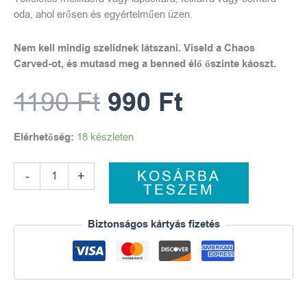
oda, ahol erősen és egyértelműen üzen.
Nem kell mindig szelídnek látszani. Viseld a Chaos
Carved-ot, és mutasd meg a benned élő őszinte káoszt.
1190
Ft
990
Ft
Elérhetőség:
18 készleten
KOSÁRBA
-
+
TESZEM
Biztonságos kártyás fizetés