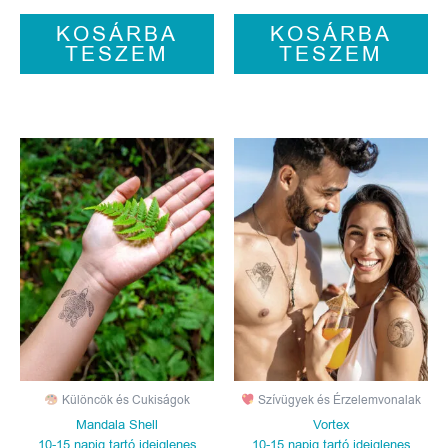
KOSÁRBA
KOSÁRBA
TESZEM
TESZEM
Különcök és Cukiságok
Szívügyek és Érzelemvonalak
Mandala Shell
Vortex
10-15 napig tartó ideiglenes
10-15 napig tartó ideiglenes