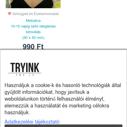
Szívügyek és Érzelemvonalak
Melodica
10-15 napig tartó ideiglenes
tetoválás
(50 x 50 mm)
990
Ft
KOSÁRBA
TESZEM
Használjuk a cookie-k és hasonló technológiák által
gyűjtött információkat, hogy javítsuk a
weboldalunkon történő felhasználói élményt,
elemezzük a használatát és marketing célokra
Tryink.hu -
Skill Company Kft.
használjuk.
Adatkezelési tájékoztató
Az oldalon található termékképek illusztrációk.