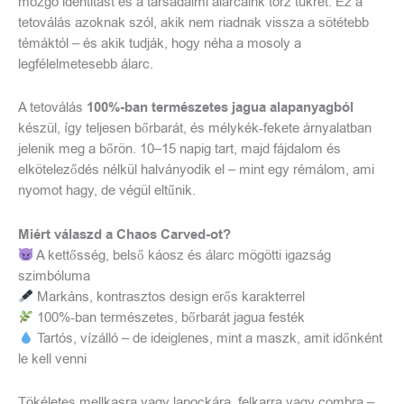
mozgó identitást és a társadalmi álarcaink torz tükrét. Ez a
tetoválás azoknak szól, akik nem riadnak vissza a sötétebb
témáktól – és akik tudják, hogy néha a mosoly a
legfélelmetesebb álarc.
A tetoválás
100%-ban természetes jagua alapanyagból
készül, így teljesen bőrbarát, és mélykék-fekete árnyalatban
jelenik meg a bőrön. 10–15 napig tart, majd fájdalom és
elköteleződés nélkül halványodik el – mint egy rémálom, ami
nyomot hagy, de végül eltűnik.
Miért válaszd a Chaos Carved-ot?
A kettősség, belső káosz és álarc mögötti igazság
szimbóluma
Markáns, kontrasztos design erős karakterrel
100%-ban természetes, bőrbarát jagua festék
Tartós, vízálló – de ideiglenes, mint a maszk, amit időnként
le kell venni
Tökéletes mellkasra vagy lapockára, felkarra vagy combra –