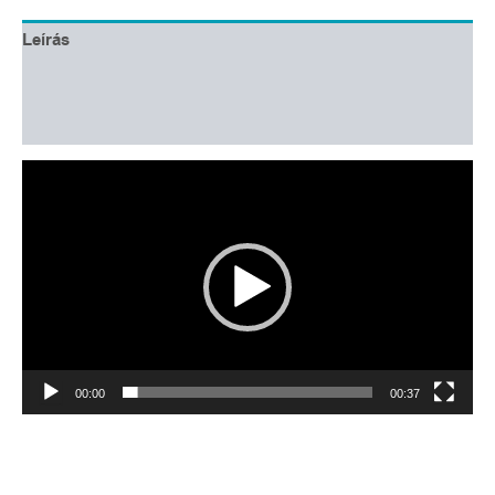
Leírás
További információk
Vélemények (0)
Videólejátszó
00:00
00:37