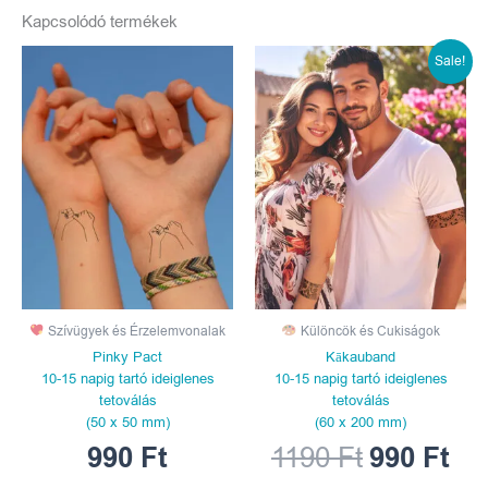
Kapcsolódó termékek
Original
Cur
Sale!
price
pri
was:
is:
1190 Ft.
990
Szívügyek és Érzelemvonalak
Különcök és Cukiságok
Pinky Pact
Kākauband
10-15 napig tartó ideiglenes
10-15 napig tartó ideiglenes
tetoválás
tetoválás
(50 x 50 mm)
(60 x 200 mm)
990
Ft
1190
Ft
990
Ft