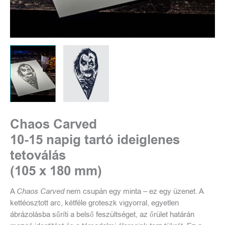
Chaos Carved
10-15 napig tartó ideiglenes
tetoválás
(105 x 180 mm)
A
Chaos Carved
nem csupán egy minta – ez egy üzenet. A
kettéosztott arc, kétféle groteszk vigyorral, egyetlen
ábrázolásba sűríti a belső feszültséget, az őrület határán