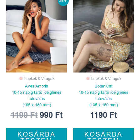
Original
Current
Sale!
price
price
was:
is:
1190 Ft.
990 Ft.
Lepkék & Virágok
Lepkék & Virágok
Aves Amoris
BotaniCat
10-15 napig tartó ideiglenes
10-15 napig tartó ideiglenes
tetoválás
tetoválás
(105 x 180 mm)
(105 x 180 mm)
1190
Ft
990
Ft
1190
Ft
KOSÁRBA
KOSÁRBA