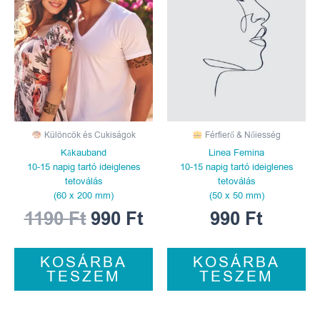
was:
is:
1190 Ft.
990 Ft.
Különcök és Cukiságok
Férfierő & Nőiesség
Kākauband
Linea Femina
10-15 napig tartó ideiglenes
10-15 napig tartó ideiglenes
tetoválás
tetoválás
(60 x 200 mm)
(50 x 50 mm)
1190
Ft
990
Ft
990
Ft
KOSÁRBA
KOSÁRBA
TESZEM
TESZEM