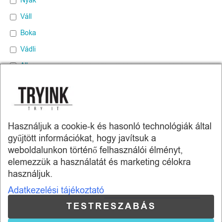
Nyak
Váll
Boka
Vádli
Alkar
Comb
Has
Hát
Használjuk a cookie-k és hasonló technológiák által
Mellkas
gyűjtött információkat, hogy javítsuk a
Dekoltázs
weboldalunkon történő felhasználói élményt,
elemezzük a használatát és marketing célokra
Tryink.hu -
Skill Company Kft.
Fül mögé
használjuk.
Felkar
Adatkezelési tájékoztató
Az oldalon található termékképek illusztrációk.
Gerinc mentén
A képeket igyekeztünk úgy elkészíteni, hogy azok a lehető
TESTRESZABÁS
Lapocka
legnagyobb mértékben tükrözzék a valóságot és a termékek