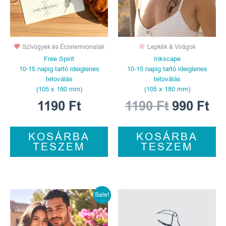
Szívügyek és Érzelemvonalak
Lepkék & Virágok
Free Spirit
Inkscape
10-15 napig tartó ideiglenes
10-15 napig tartó ideiglenes
tetoválás
tetoválás
(105 x 180 mm)
(105 x 180 mm)
1190
Ft
1190
Ft
990
Ft
KOSÁRBA
KOSÁRBA
TESZEM
TESZEM
Original
Current
Sale!
price
price