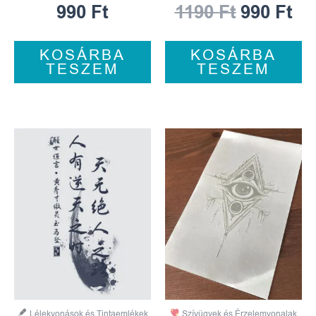
990
Ft
1190
Ft
990
Ft
KOSÁRBA
KOSÁRBA
TESZEM
TESZEM
Lélekvonások és Tintaemlékek
Szívügyek és Érzelemvonalak