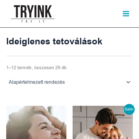
Skip
to
content
Ideiglenes tetoválások
1–12 termék, összesen 29 db
Original
Cur
Sale!
price
pri
was:
is: