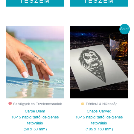
TESZEM
TESZEM
Original
Cur
Sale!
price
pri
was:
is:
1190 Ft.
990
Szívügyek és Érzelemvonalak
Férfierő & Nőiesség
Carpe Diem
Chaos Carved
10-15 napig tartó ideiglenes
10-15 napig tartó ideiglenes
tetoválás
tetoválás
(50 x 50 mm)
(105 x 180 mm)