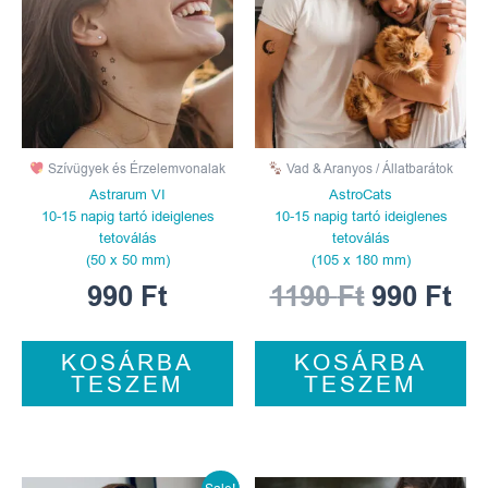
1190 Ft.
990
Szívügyek és Érzelemvonalak
Vad & Aranyos / Állatbarátok
Astrarum VI
AstroCats
10-15 napig tartó ideiglenes
10-15 napig tartó ideiglenes
tetoválás
tetoválás
(50 x 50 mm)
(105 x 180 mm)
990
Ft
1190
Ft
990
Ft
KOSÁRBA
KOSÁRBA
TESZEM
TESZEM