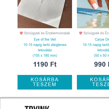
Szívügyek és Érzelemvonalak
Szívügyek és Ér
Eye of the Veil
Carpe D
10-15 napig tartó ideiglenes
10-15 napig tartó
tetoválás
tetovál
(105 x 180 mm)
(50 x 50
1190
Ft
990
KOSÁRBA
KOSÁ
TESZEM
TESZ