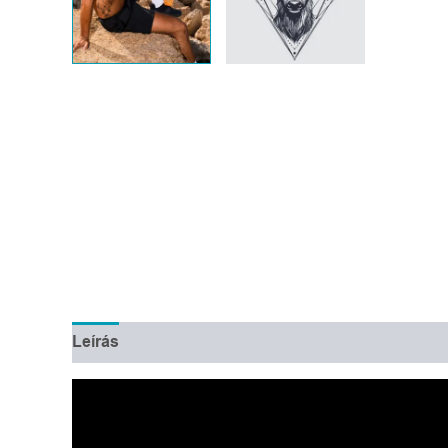
Leírás
További információk
Vélemények (0)
Videólejátszó