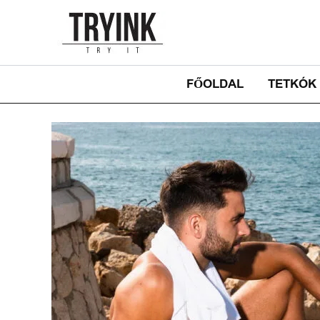
Skip
to
content
FŐOLDAL
TETKÓK