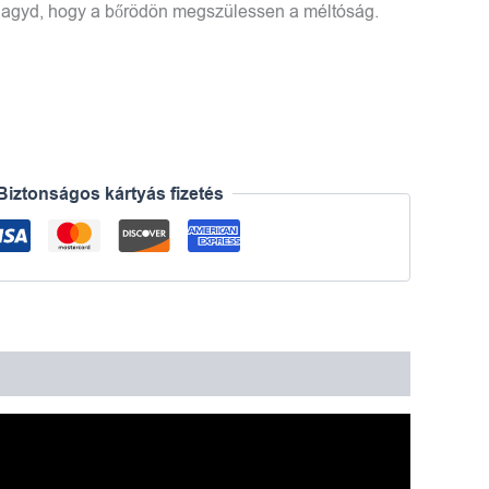
hagyd, hogy a bőrödön megszülessen a méltóság.
Biztonságos kártyás fizetés