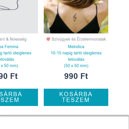
erő & Nőiesség
Szívügyek és Érzelemvonalak
ea Femina
Melodica
g tartó ideiglenes
10-15 napig tartó ideiglenes
etoválás
tetoválás
 x 50 mm)
(50 x 50 mm)
90
Ft
990
Ft
SÁRBA
KOSÁRBA
ESZEM
TESZEM