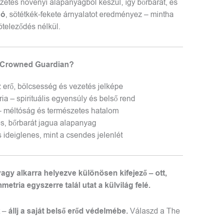
etes növényi alapanyagból készül, így bőrbarát, és
dó
, sötétkék-fekete árnyalatot eredményez – mintha
köteleződés nélkül.
e Crowned Guardian?
erő, bölcsesség és vezetés jelképe
a – spirituális egyensúly és belső rend
– méltóság és természetes hatalom
, bőrbarát jagua alapanyag
s ideiglenes, mint a csendes jelenlét
agy alkarra helyezve különösen kifejező – ott,
metria egyszerre talál utat a külvilág felé.
t –
állj a saját belső erőd védelmébe.
Válaszd a The