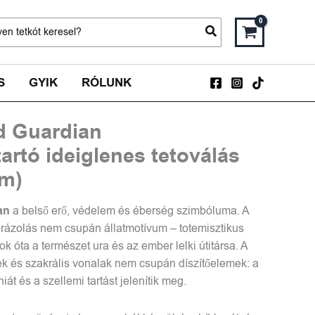
ch
S
GYIK
RÓLUNK
d Guardian
tartó ideiglenes tetoválás
mm)
an
a belső erő, védelem és éberség szimbóluma. A
rázolás nem csupán állatmotívum – totemisztikus
k óta a természet ura és az ember lelki útitársa. A
 és szakrális vonalak nem csupán díszítőelemek: a
iát és a szellemi tartást jelenítik meg.