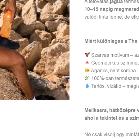
A tetoválás
jagua
termész
10–15 napig megmara
valódi tinta lenne, de el
Miért különleges a Th
Szarvas motívum – az 
Geometrikus szimmetri
Agancs, mint korona 
100%-ban természetes
Tartós, vízálló – mégi
Mellkasra, hátközépre v
ahol a tekintet és a szim
Ne csak viselj egy mintá