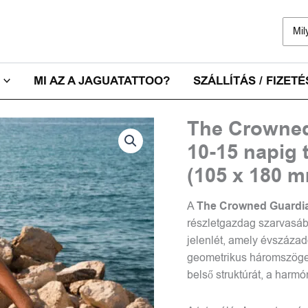
Sear
for:
MI AZ A JAGUATATTOO?
SZÁLLÍTÁS / FIZETÉ
The Crowne
10-15 napig 
(105 x 180 
A
The Crowned Guardi
részletgazdag szarvasáb
jelenlét, amely évszázado
geometrikus háromszögek
belső struktúrát, a harmón