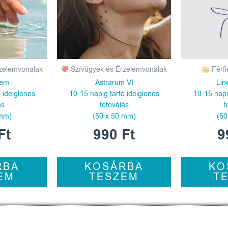
zelemvonalak
Szívügyek és Érzelemvonalak
Férfi
iem
Astrarum VI
Lin
 ideiglenes
10-15 napig tartó ideiglenes
10-15 napi
ás
tetoválás
t
 mm)
(50 x 50 mm)
(50
Ft
990
Ft
9
RBA
KOSÁRBA
KO
EM
TESZEM
T