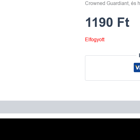
Crowned Guardiant, és 
1190
Ft
Elfogyott