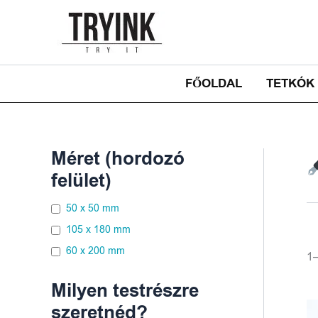
Skip
to
content
FŐOLDAL
TETKÓK
Méret (hordozó
felület)
50 x 50 mm
105 x 180 mm
60 x 200 mm
1–
Milyen testrészre
szeretnéd?