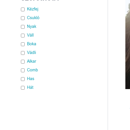
Kézfej
Csukló
Nyak
Váll
Boka
Vádli
Alkar
Comb
Has
Hát
Mellkas
Dekoltázs
Fül mögé
Felkar