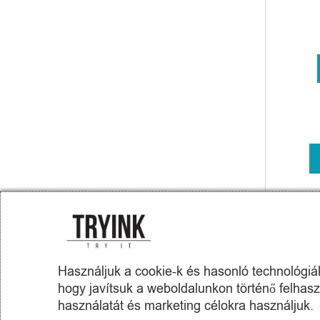
Használjuk a cookie-k és hasonló technológiák 
hogy javítsuk a weboldalunkon történő felhas
használatát és marketing célokra használjuk.
A képeket igyekeztünk úgy elkészít