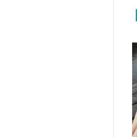
Gerinc mentén
Lapocka
Ujjak