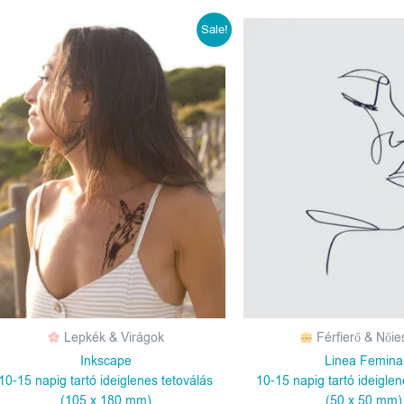
Original
Current
Sale!
price
price
was:
is:
1190 Ft.
990 Ft.
Lepkék & Virágok
Férfierő & Női
Inkscape
Linea Femina
10-15 napig tartó ideiglenes tetoválás
10-15 napig tartó ideiglen
(105 x 180 mm)
(50 x 50 mm)