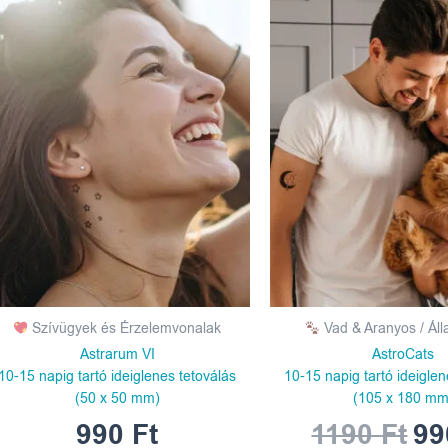
pri
wa
119
Szívügyek és Érzelemvonalak
Vad & Aranyos / Áll
Astrarum VI
AstroCats
10-15 napig tartó ideiglenes tetoválás
10-15 napig tartó ideiglen
(50 x 50 mm)
(105 x 180 mm
990
Ft
1190
Ft
9