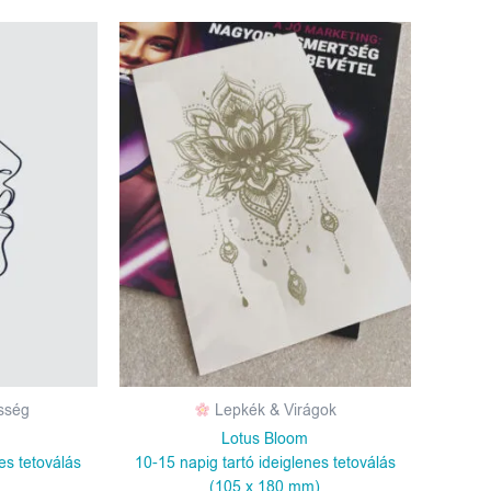
esség
Lepkék & Virágok
Lotus Bloom
es tetoválás
10-15 napig tartó ideiglenes tetoválás
(105 x 180 mm)