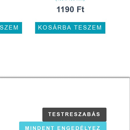
1190
Ft
ESZEM
KOSÁRBA TESZEM
TESTRESZABÁS
ságot és a termékek valódi méretét.
MINDENT ENGEDÉLYEZ