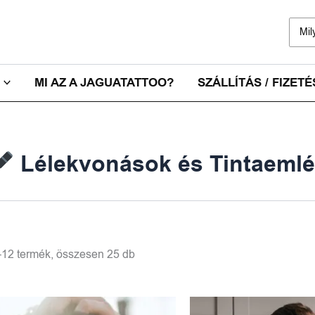
Sear
for:
MI AZ A JAGUATATTOO?
SZÁLLÍTÁS / FIZETÉ
Lélekvonások és Tintaeml
12 termék, összesen 25 db
Ori