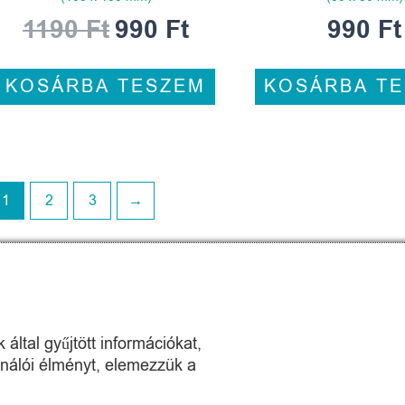
1190
Ft
990
Ft
990
Ft
KOSÁRBA TESZEM
KOSÁRBA T
1
2
3
→
Tryink.hu -
Skill Company Kft.
által gyűjtött információkat,
ználói élményt, elemezzük a
Az oldalon található termékképek illusztrációk.
eni, hogy azok a lehető legnagyobb mértékben tükrözzék a való