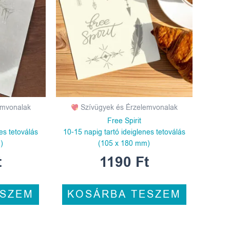
emvonalak
Szívügyek és Érzelemvonalak
l
Free Spirit
es tetoválás
10-15 napig tartó ideiglenes tetoválás
)
(105 x 180 mm)
t
1190
Ft
ESZEM
KOSÁRBA TESZEM