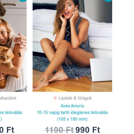
ce
price
price
price
s:
is:
was:
is:
0 Ft.
990 Ft.
1190 Ft.
990 Ft.
atbarátok
Lepkék & Virágok
Aves Amoris
es tetoválás
10-15 napig tartó ideiglenes tetoválás
)
(105 x 180 mm)
90
Ft
1190
Ft
990
Ft