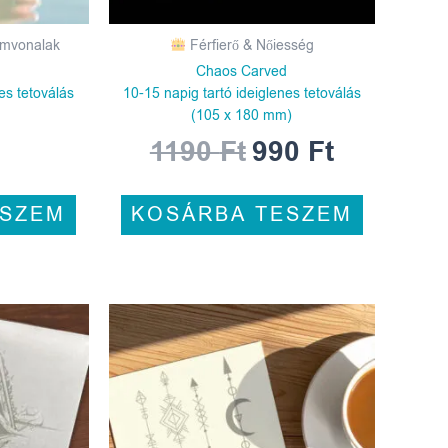
emvonalak
Férfierő & Nőiesség
Chaos Carved
es tetoválás
10-15 napig tartó ideiglenes tetoválás
(105 x 180 mm)
1190
Ft
990
Ft
ESZEM
KOSÁRBA TESZEM