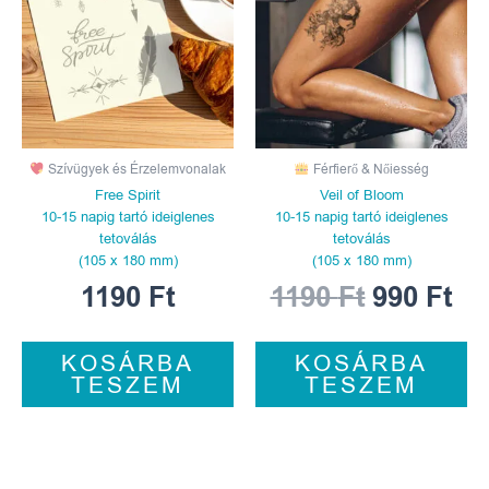
1190 Ft.
990
Szívügyek és Érzelemvonalak
Férfierő & Nőiesség
Free Spirit
Veil of Bloom
10-15 napig tartó ideiglenes
10-15 napig tartó ideiglenes
tetoválás
tetoválás
(105 x 180 mm)
(105 x 180 mm)
1190
Ft
1190
Ft
990
Ft
KOSÁRBA
KOSÁRBA
TESZEM
TESZEM