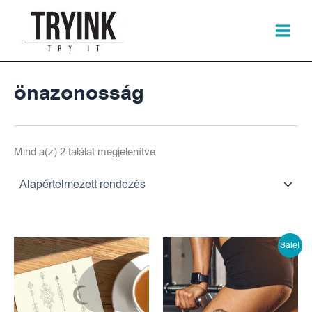
Skip
to
content
önazonosság
Mind a(z) 2 találat megjelenítve
Original
Cur
Sale!
price
pri
was:
is: