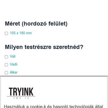
Méret (hordozó felület)
105 x 180 mm
Milyen testrészre szeretnéd?
Váll
Vádli
Alkar
Comb
Hát
Mellkas
Használjuk a cookie-k és hasonló technológiák által