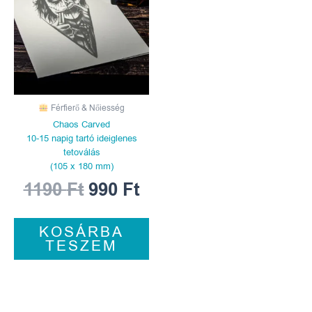
1190 Ft.
990 Ft.
Férfierő & Nőiesség
Chaos Carved
10-15 napig tartó ideiglenes
tetoválás
(105 x 180 mm)
1190
Ft
990
Ft
KOSÁRBA
TESZEM