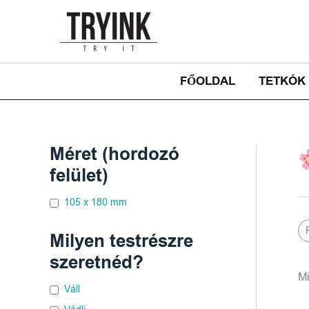
Skip
to
content
FŐOLDAL
TETKÓK
Méret (hordozó
felület)
105 x 180 mm
Milyen testrészre
szeretnéd?
Mi
Váll