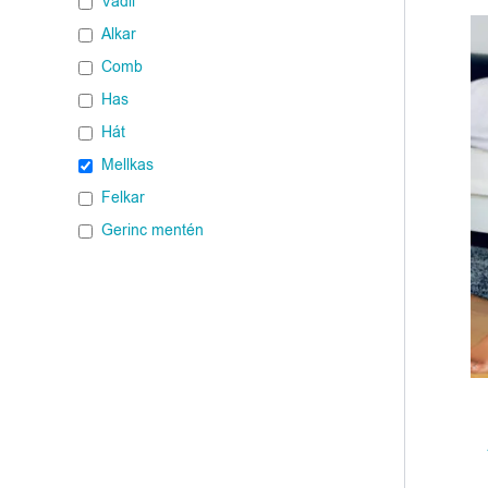
Vádli
Alkar
Comb
Has
Hát
Mellkas
Felkar
Gerinc mentén