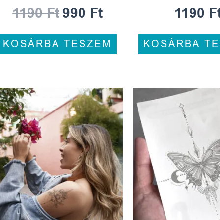
1190
Ft
990
Ft
1190
F
KOSÁRBA TESZEM
KOSÁRBA T