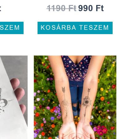
t
1190
Ft
990
Ft
ESZEM
KOSÁRBA TESZEM