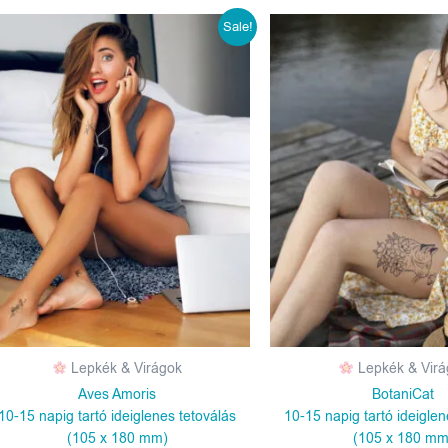
Original
Current
Sale!
price
price
was:
is:
1190 Ft.
990 Ft.
Lepkék & Virágok
Lepkék & Virá
Aves Amoris
BotaniCat
10-15 napig tartó ideiglenes tetoválás
10-15 napig tartó ideiglen
(105 x 180 mm)
(105 x 180 mm