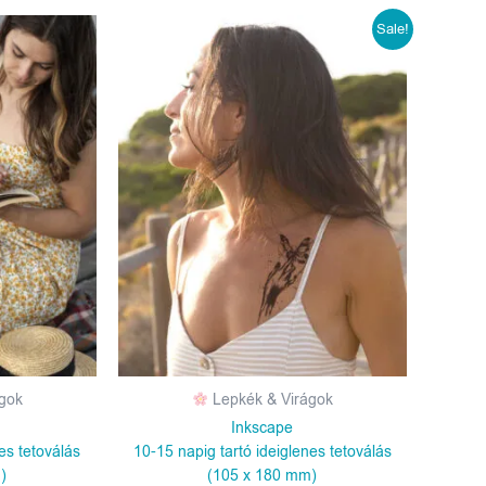
Original
Current
Sale!
price
price
was:
is:
1190 Ft.
990 Ft.
gok
Lepkék & Virágok
Inkscape
es tetoválás
10-15 napig tartó ideiglenes tetoválás
)
(105 x 180 mm)