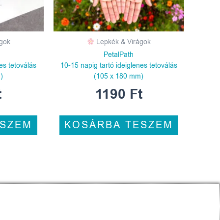
gok
Lepkék & Virágok
PetalPath
es tetoválás
10-15 napig tartó ideiglenes tetoválás
)
(105 x 180 mm)
t
1190
Ft
ESZEM
KOSÁRBA TESZEM