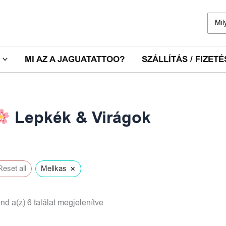
Sear
for:
MI AZ A JAGUATATTOO?
SZÁLLÍTÁS / FIZETÉ
Lepkék & Virágok
×
Reset all
Mellkas
nd a(z) 6 találat megjelenítve