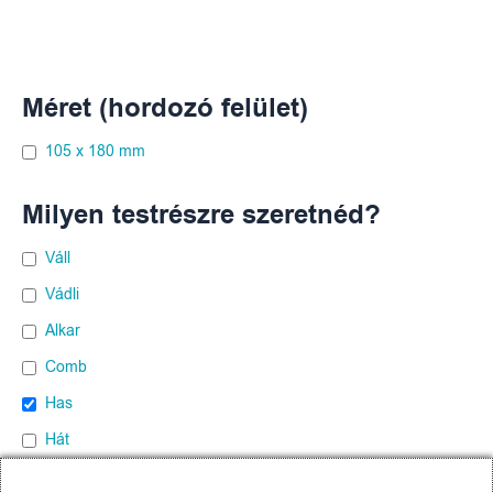
Méret (hordozó felület)
105 x 180 mm
Milyen testrészre szeretnéd?
Váll
Vádli
Alkar
Comb
Has
Hát
Mellkas