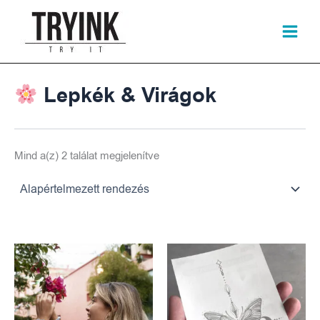
Skip
to
content
Lepkék & Virágok
Mind a(z) 2 találat megjelenítve