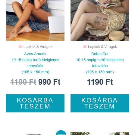
1190 Ft.
990 Ft.
Lepkék & Virágok
Lepkék & Virágok
Aves Amoris
BotaniCat
10-15 napig tartó ideiglenes
10-15 napig tartó ideiglenes
tetoválás
tetoválás
(105 x 180 mm)
(105 x 180 mm)
1190
Ft
990
Ft
1190
Ft
KOSÁRBA
KOSÁRBA
TESZEM
TESZEM