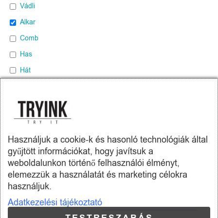
Vádli
Alkar
Comb
Has
Hát
Mellkas
Felkar
Gerinc mentén
Használjuk a cookie-k és hasonló technológiák által
gyűjtött információkat, hogy javítsuk a
weboldalunkon történő felhasználói élményt,
elemezzük a használatát és marketing célokra
Tryink.hu -
Skill Company Kft.
használjuk.
Adatkezelési tájékoztató
Az oldalon található termékképek illusztrációk.
A képeket igyekeztünk úgy elkészíteni, hogy azok a lehető