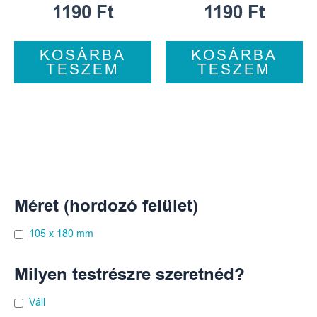
1190
Ft
1190
Ft
KOSÁRBA
KOSÁRBA
TESZEM
TESZEM
Méret (hordozó felület)
105 x 180 mm
Milyen testrészre szeretnéd?
Váll