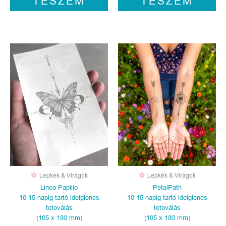
TESZEM
TESZEM
Lepkék & Virágok
Lepkék & Virágok
Linea Papilio
PetalPath
10-15 napig tartó ideiglenes
10-15 napig tartó ideiglenes
tetoválás
tetoválás
(105 x 180 mm)
(105 x 180 mm)