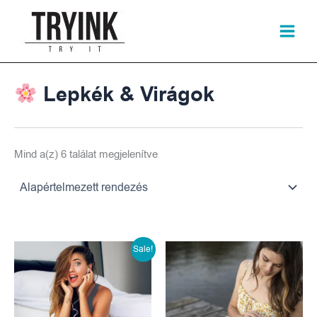
Skip
to
content
Lepkék & Virágok
Mind a(z) 6 találat megjelenítve
Original
Current
Sale!
price
price
was:
is: