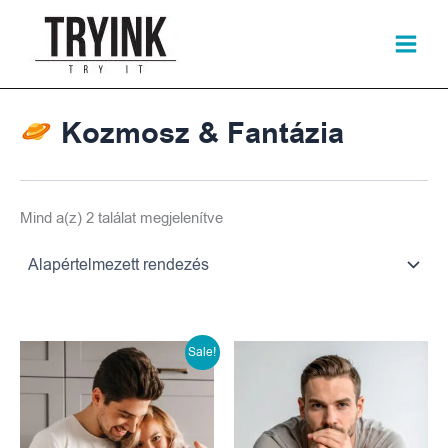
Skip
to
content
Kozmosz & Fantázia
Mind a(z) 2 találat megjelenítve
Original
Current
Sale!
price
price
was:
is: