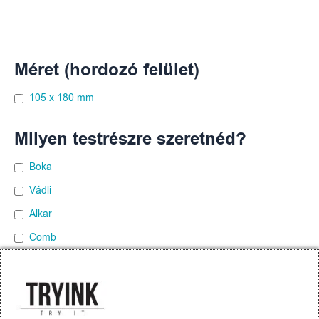
Méret (hordozó felület)
105 x 180 mm
Milyen testrészre szeretnéd?
Boka
Vádli
Alkar
Comb
Has
Hát
Mellkas