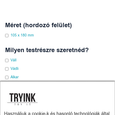
Méret (hordozó felület)
105 x 180 mm
Milyen testrészre szeretnéd?
Váll
Vádli
Alkar
Comb
Hát
Mellkas
Használjuk a cookie-k és hasonló technológiák által