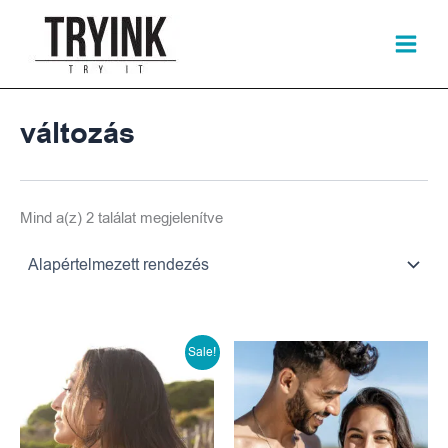
Skip
to
content
változás
Mind a(z) 2 találat megjelenítve
Original
Current
Sale!
price
price
was:
is: