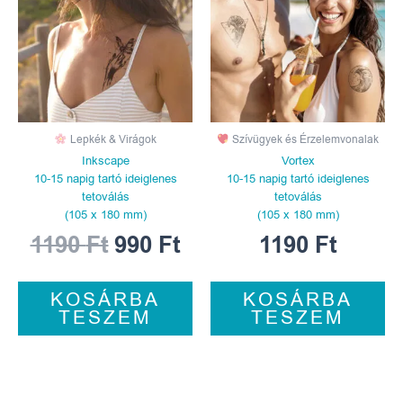
1190 Ft.
990 Ft.
Lepkék & Virágok
Szívügyek és Érzelemvonalak
Inkscape
Vortex
10-15 napig tartó ideiglenes
10-15 napig tartó ideiglenes
tetoválás
tetoválás
(105 x 180 mm)
(105 x 180 mm)
1190
Ft
990
Ft
1190
Ft
KOSÁRBA
KOSÁRBA
TESZEM
TESZEM