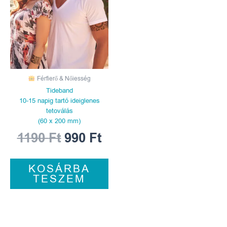
1190 Ft.
990 Ft.
Férfierő & Nőiesség
Tideband
10-15 napig tartó ideiglenes
tetoválás
(60 x 200 mm)
1190
Ft
990
Ft
KOSÁRBA
TESZEM