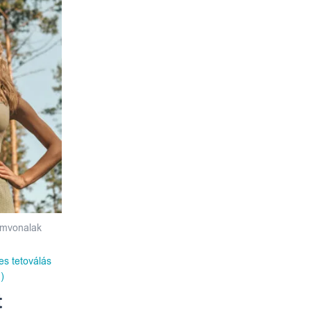
emvonalak
a
es tetoválás
)
t