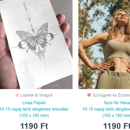
Lepkék & Virágok
Szívügyek és Érzel
Linea Papilio
Sora No Han
10-15 napig tartó ideiglenes tetoválás
10-15 napig tartó ideiglen
(105 x 180 mm)
(105 x 180 mm
1190
Ft
1190
F