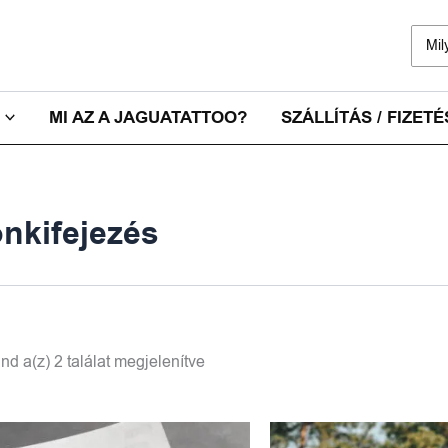
Sear
for:
MI AZ A JAGUATATTOO?
SZÁLLÍTÁS / FIZETÉ
nkifejezés
nd a(z) 2 találat megjelenítve