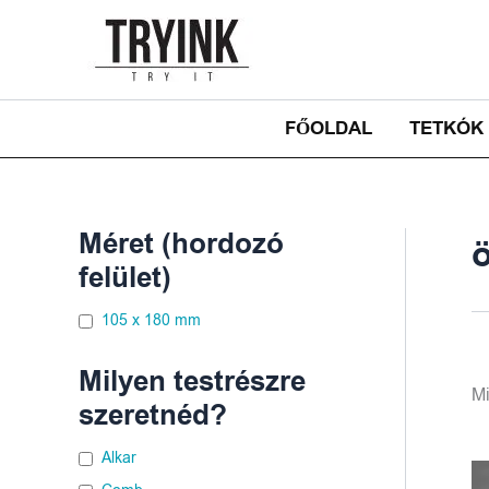
Skip
to
content
FŐOLDAL
TETKÓK
Méret (hordozó
ö
felület)
105 x 180 mm
Milyen testrészre
Mi
szeretnéd?
Alkar