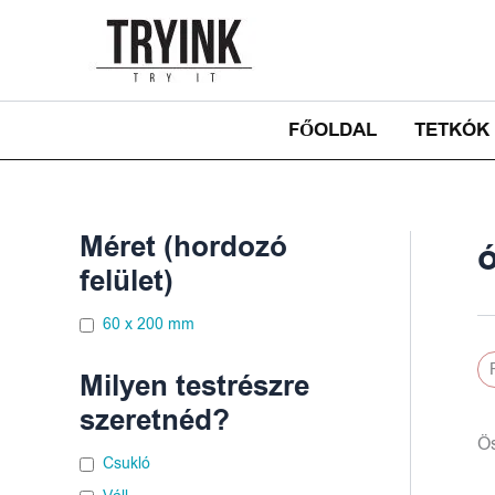
Skip
to
content
FŐOLDAL
TETKÓK
Méret (hordozó
felület)
60 x 200 mm
Milyen testrészre
szeretnéd?
Ös
Csukló