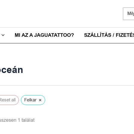
Sear
for:
MI AZ A JAGUATATTOO?
SZÁLLÍTÁS / FIZETÉ
óceán
×
Reset all
Felkar
szesen 1 találat