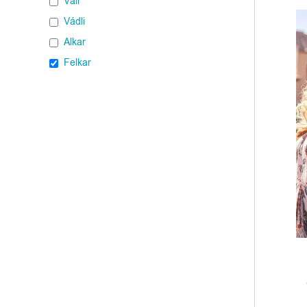
Váll
Vádli
Alkar
Felkar