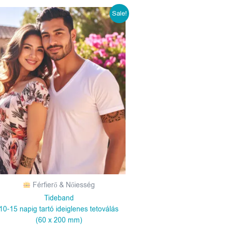
Original
Current
Sale!
price
price
was:
is:
1190 Ft.
990 Ft.
Férfierő & Nőiesség
Tideband
10-15 napig tartó ideiglenes tetoválás
(60 x 200 mm)