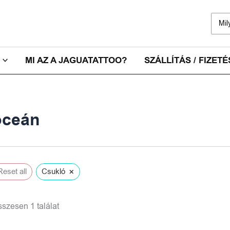
Sear
for:
MI AZ A JAGUATATTOO?
SZÁLLÍTÁS / FIZETÉ
óceán
×
Reset all
Csukló
szesen 1 találat