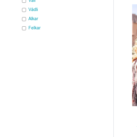
Váll
Vádli
Alkar
Felkar