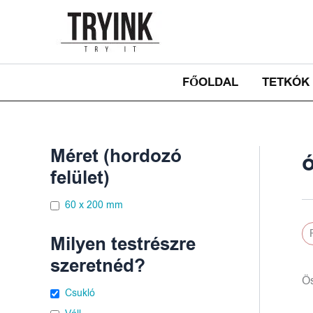
Skip
to
content
FŐOLDAL
TETKÓK
Méret (hordozó
felület)
60 x 200 mm
Milyen testrészre
szeretnéd?
Ös
Csukló