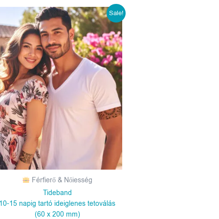
Original
Current
Sale!
price
price
was:
is:
1190 Ft.
990 Ft.
Férfierő & Nőiesség
Tideband
10-15 napig tartó ideiglenes tetoválás
(60 x 200 mm)