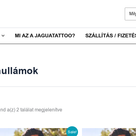
Sear
for:
MI AZ A JAGUATATTOO?
SZÁLLÍTÁS / FIZETÉ
hullámok
nd a(z) 2 találat megjelenítve
Original
Current
Ori
Sale!