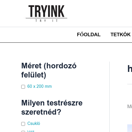
Skip
to
content
FŐOLDAL
TETKÓK
Méret (hordozó
felület)
60 x 200 mm
Milyen testrészre
Mi
szeretnéd?
Csukló