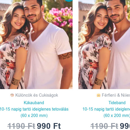
price
price
pri
was:
is:
wa
1190 Ft.
990 Ft.
119
Különcök és Cukiságok
Férfierő & Női
Kākauband
Tideband
10-15 napig tartó ideiglenes tetoválás
10-15 napig tartó ideiglen
(60 x 200 mm)
(60 x 200 mm
1190
Ft
990
Ft
1190
Ft
9