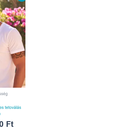
ce
price
s:
is:
0 Ft.
990 Ft.
esség
es tetoválás
)
90
Ft