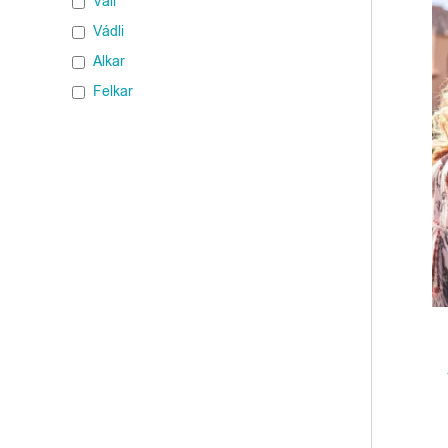
Váll
Vádli
Alkar
Felkar