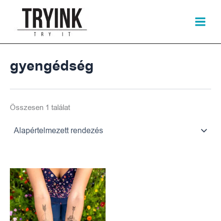
Skip
to
content
gyengédség
Összesen 1 találat