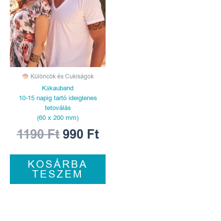
1190 Ft.
990 Ft.
Különcök és Cukiságok
Kākauband
10-15 napig tartó ideiglenes
tetoválás
(60 x 200 mm)
1190
Ft
990
Ft
KOSÁRBA
TESZEM