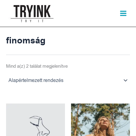
Skip
to
content
finomság
Mind a(z) 2 találat megjelenítve