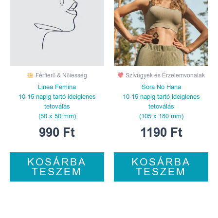
Férfierő & Nőiesség
Szívügyek és Érzelemvonalak
Linea Femina
Sora No Hana
10-15 napig tartó ideiglenes
10-15 napig tartó ideiglenes
tetoválás
tetoválás
(50 x 50 mm)
(105 x 180 mm)
990
Ft
1190
Ft
KOSÁRBA
KOSÁRBA
TESZEM
TESZEM