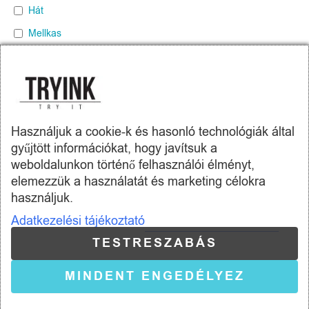
Hát
Mellkas
Felkar
Gerinc mentén
Lapocka
Használjuk a cookie-k és hasonló technológiák által
gyűjtött információkat, hogy javítsuk a
weboldalunkon történő felhasználói élményt,
elemezzük a használatát és marketing célokra
Tryink.hu -
Skill Company Kft.
használjuk.
Adatkezelési tájékoztató
Az oldalon található termékképek illusztrációk.
A képeket igyekeztünk úgy elkészíteni, hogy azok a lehető
TESTRESZABÁS
legnagyobb mértékben tükrözzék a valóságot és a termékek
MINDENT ENGEDÉLYEZ
valódi méretét.
ÁSZF
-
Adatkezelési tájékoztató