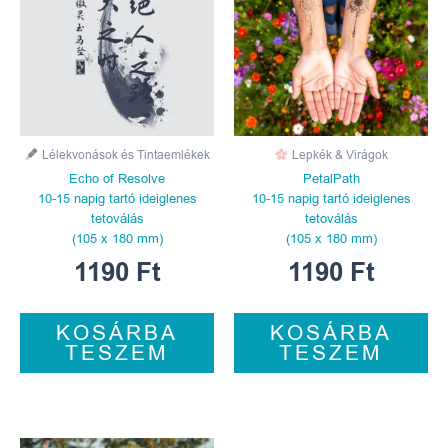
Lélekvonások és Tintaemlékek
Lepkék & Virágok
Echo of Resolve
PetalPath
10-15 napig tartó ideiglenes
10-15 napig tartó ideiglenes
tetoválás
tetoválás
(105 x 180 mm)
(105 x 180 mm)
1190
Ft
1190
Ft
KOSÁRBA
KOSÁRBA
TESZEM
TESZEM