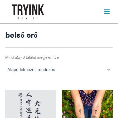
Skip
to
content
belső erő
Mind a(z) 3 találat megjelenítve