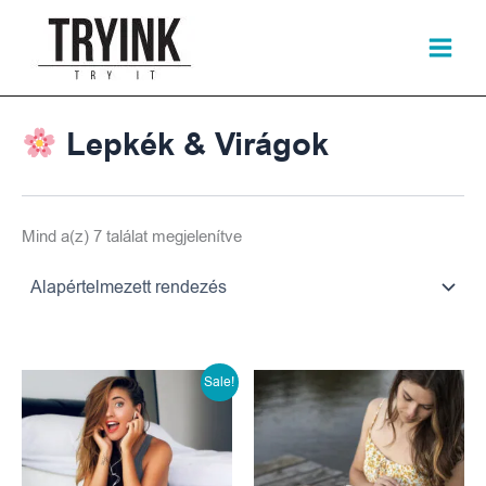
Skip
to
content
Lepkék & Virágok
Mind a(z) 7 találat megjelenítve
Original
Current
Sale!
price
price
was:
is: