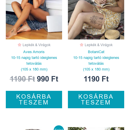
1190 Ft.
990 Ft.
Lepkék & Virágok
Lepkék & Virágok
Aves Amoris
BotaniCat
10-15 napig tartó ideiglenes
10-15 napig tartó ideiglenes
tetoválás
tetoválás
(105 x 180 mm)
(105 x 180 mm)
1190
Ft
990
Ft
1190
Ft
KOSÁRBA
KOSÁRBA
TESZEM
TESZEM